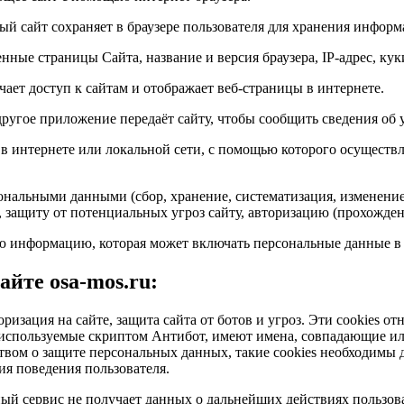
ый сайт сохраняет в браузере пользователя для хранения информ
нные страницы Сайта, название и версия браузера, IP-адрес, кук
ает доступ к сайтам и отображает веб-страницы в интернете.
 другое приложение передаёт сайту, чтобы сообщить сведения об 
в интернете или локальной сети, с помощью которого осуществ
ональными данными (сбор, хранение, систематизация, изменение,
, защиту от потенциальных угроз сайту, авторизацию (прохожде
 информацию, которая может включать персональные данные в ц
йте osa-mos.ru:
оризация на сайте, защита сайта от ботов и угроз. Эти cookies 
e, используемые скриптом Антибот, имеют имена, совпадающие 
твом о защите персональных данных, такие cookies необходимы д
я поведения пользователя.
й сервис не получает данных о дальнейших действиях пользоват