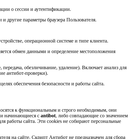
ации о сессии и аутентификации.
и и другие параметры браузера Пользователя.
устройстве, операционной системе и типе клиента.
ляется обмен данными и определение местоположения
 передача, обезличивание, удаление). Включает анализ для
ние антибот-проверки).
елях обеспечения безопасности и работы сайта.
относятся к функциональным и строго необходимым, они
или начинающиеся с
antibot
, либо совпадающие со значением
ля работы сайта. Эти cookies не собирают персональные
еля на сайте. Скрипт Антибот не предназначен для сбора