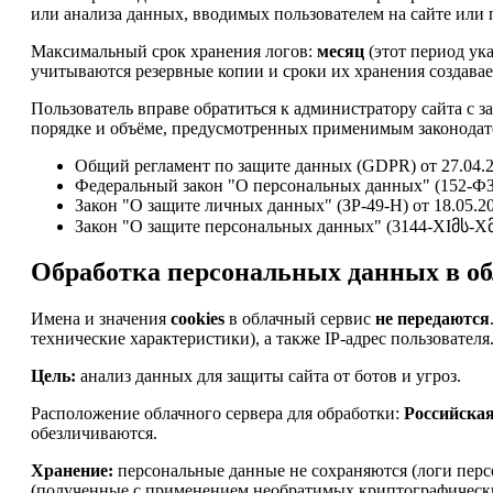
или анализа данных, вводимых пользователем на сайте или п
Максимальный срок хранения логов:
месяц
(этот период ук
учитываются резервные копии и сроки их хранения создавае
Пользователь вправе обратиться к администратору сайта с 
порядке и объёме, предусмотренных применимым законодате
Общий регламент по защите данных (GDPR) от 27.04.2
Федеральный закон "О персональных данных" (152-ФЗ)
Закон "О защите личных данных" (ЗР-49-Н) от 18.05.2
Закон "О защите персональных данных" (3144-XIმს-Xმპ)
Обработка персональных данных в об
Имена и значения
cookies
в облачный сервис
не передаются
технические характеристики), а также IP-адрес пользователя
Цель:
анализ данных для защиты сайта от ботов и угроз.
Расположение облачного сервера для обработки:
Российска
обезличиваются.
Хранение:
персональные данные не сохраняются (логи перс
(полученные с применением необратимых криптографически