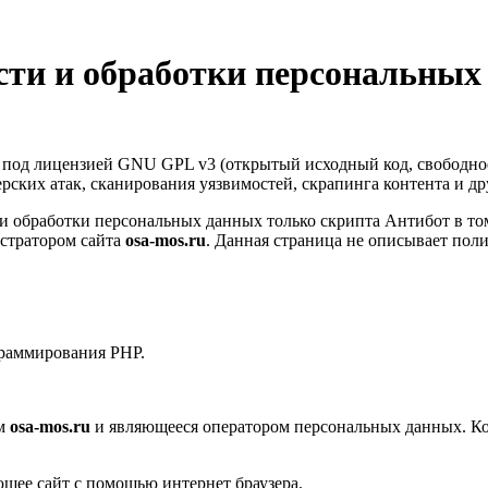
ти и обработки персональных
т под лицензией GNU GPL v3 (открытый исходный код, свободно
керских атак, сканирования уязвимостей, скрапинга контента и д
 обработки персональных данных только скрипта Антибот в том
стратором сайта
osa-mos.ru
. Данная страница не описывает пол
граммирования PHP.
ом
osa-mos.ru
и являющееся оператором персональных данных. Ко
ющее сайт с помощью интернет браузера.