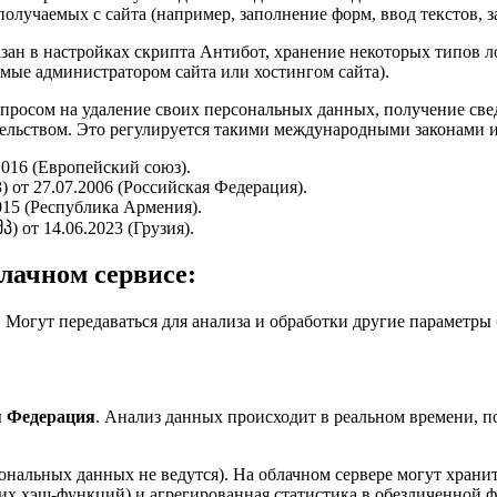
олучаемых с сайта (например, заполнение форм, ввод текстов, з
азан в настройках скрипта Антибот, хранение некоторых типов ло
мые администратором сайта или хостингом сайта).
запросом на удаление своих персональных данных, получение све
льством. Это регулируется такими международными законами и
016 (Европейский союз).
 от 27.07.2006 (Российская Федерация).
015 (Республика Армения).
 от 14.06.2023 (Грузия).
лачном сервисе:
. Могут передаваться для анализа и обработки другие параметры б
.
я Федерация
. Анализ данных происходит в реальном времени, п
ональных данных не ведутся). На облачном сервере могут хран
х хэш-функций) и агрегированная статистика в обезличенной ф