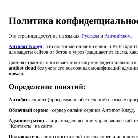
Политика конфиденциальнос
Эта страница доступна на языках:
Русском
и
Английском
.
Антибот Клауд
- это облачный онлайн-сервис и PHP скрип
для защиты сайтов от ботов и угроз (защищает от спама, ха
Данная страница описывает политику конфиденциальности и
antibot.cloud
без учета его возможных модификаций админи
mos.ru
.
Определение понятий:
Антибот
- скрипт (программное обеспечение) на языке про
Облачный сервис
- сервер онлайн-сервиса Антибот Клауд.
Администратор
- лицо, владеющее или управляющее сайт
"Контакты" на сайте.
Пользователь
- лицо (посетитель), посещающее и использу